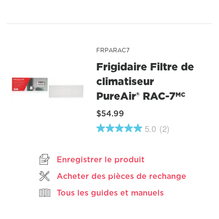
Read
2
Reviews.
Lien
vers
la
FRPARAC7
même
page.
Frigidaire Filtre de
climatiseur
PureAir® RAC-7
MC
$54.99
5.0
(2)
5.0
étoiles
sur
5
Enregistrer le produit
,
valeur
Acheter des pièces de rechange
de
note
Tous les guides et manuels
moyenne.
Read
2
Reviews.