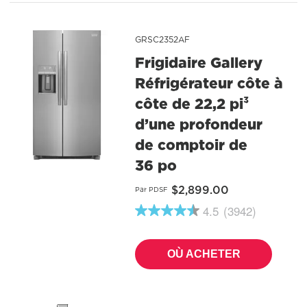
Lien
vers
la
GRSC2352AF
même
page.
Frigidaire Gallery
Réfrigérateur côte à
côte de 22,2 pi³
d’une profondeur
de comptoir de
36 po
$2,899.00
Par PDSF
4.5
(3942)
4.5
étoiles
sur
5
OÙ ACHETER
,
valeur
de
note
moyenne.