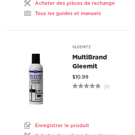
Acheter des pièces de rechange
vers
la
Tous les guides et manuels
même
page.
GLEEMITZ
MultiBrand
Gleemit
$10.99
(0)
Aucune
cote
pour
ce
produit
Lien
vers
la
Enregistrer le produit
même
page.