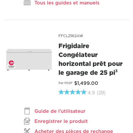
Tous les guides et manuels
11
Reviews.
Lien
vers
la
même
page.
FFCL2562AW
Frigidaire
Congélateur
horizontal prêt pour
le garage de 25 pi³
$1,499.00
Par PDSF
4.9
(29)
4.9
étoiles
sur
5
Guide de l’utilisateur
,
valeur
Enregistrer le produit
de
note
Acheter des pièces de rechange
moyenne.