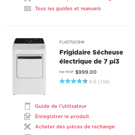
Read
Tous les guides et manuels
29
Reviews.
Lien
vers
la
même
page.
FLVE752CBW
Frigidaire Sécheuse
électrique de 7 pi3
$999.00
Par PDSF
4.5
(104)
4.5
étoiles
sur
5
,
Guide de l’utilisateur
valeur
de
Enregistrer le produit
note
moyenne.
Acheter des pièces de rechange
Read
104