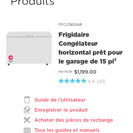
Produits
FFCL1562AW
Frigidaire
Congélateur
horizontal prêt pour
le garage de 15 pi³
$1,199.00
Par PDSF
4.9
(43)
4.9
étoiles
sur
5
Guide de l’utilisateur
,
valeur
Enregistrer le produit
de
note
Acheter des pièces de rechange
moyenne.
Read
Tous les guides et manuels
43