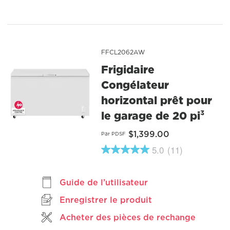
Reviews.
Lien
vers
la
même
page.
FFCL2062AW
Frigidaire
Congélateur
horizontal prêt pour
le garage de 20 pi³
$1,399.00
Par PDSF
5.0
(11)
5.0
étoiles
sur
5
Guide de l’utilisateur
,
valeur
Enregistrer le produit
de
note
Acheter des pièces de rechange
moyenne.
Read