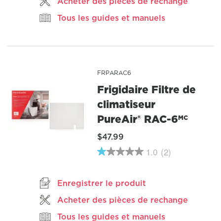
Acheter des pièces de rechange
Tous les guides et manuels
FRPARAC6
Frigidaire Filtre de
climatiseur
PureAir® RAC-6
MC
$47.99
1.0
(2)
1.0
étoiles
sur
5
Enregistrer le produit
,
valeur
Acheter des pièces de rechange
de
note
Tous les guides et manuels
moyenne.