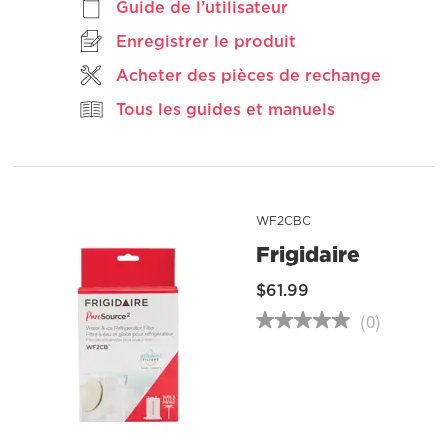
Guide de l’utilisateur
Read
3942
Enregistrer le produit
Reviews.
Lien
vers
Acheter des pièces de rechange
la
même
Tous les guides et manuels
page.
WF2CBC
Frigidaire
$61.99
(0)
Aucune
cote
pour
ce
produit
Lien
vers
la