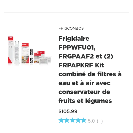
vers
la
même
page.
FRIGCOMBO9
Frigidaire
FPPWFU01,
FRGPAAF2 et (2)
FRPAPKRF Kit
combiné de filtres à
eau et à air avec
conservateur de
fruits et légumes
$105.99
5.0
(1)
5.0
étoiles
sur