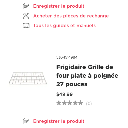
5
Enregistrer le produit
,
valeur
Acheter des pièces de rechange
de
note
Tous les guides et manuels
moyenne.
Read
a
Review.
Lien
vers
la
5304514984
même
page.
Frigidaire Grille de
four plate à poignée
27 pouces
$49.99
(0)
Aucune
cote
pour
ce
Enregistrer le produit
produit
Lien