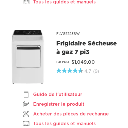
Reviews.
Tous les guides et manuels
Lien
vers
la
même
page.
FLVG7523BW
Frigidaire Sécheuse
à gaz 7 pi3
$1,049.00
Par PDSF
4.7
(9)
4.7
étoiles
sur
5
,
Guide de l’utilisateur
valeur
de
Enregistrer le produit
note
moyenne.
Acheter des pièces de rechange
Read
9
Reviews.
Tous les guides et manuels
Lien