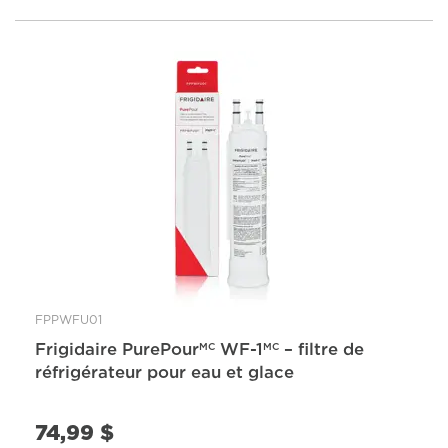
FPPWFU01
Frigidaire PurePour
WF-1
– filtre de
MC
MC
réfrigérateur pour eau et glace
74,99 $