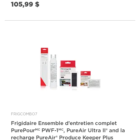
105,99 $
FRIGCOMBO7
Frigidaire Ensemble d’entretien complet
PurePour
PWF-1
, PureAir Ultra II® and la
MC
MC
recharge PureAir® Produce Keeper Plus