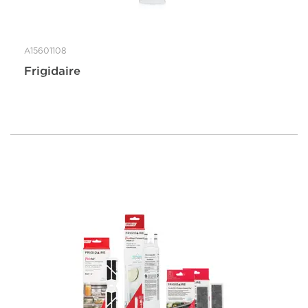
A15601108
Frigidaire