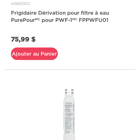
A15601102
Frigidaire Dérivation pour filtre à eau
PurePour
pour PWF-1
FPPWFU01
MC
MC
75,99 $
Ajouter au Panier