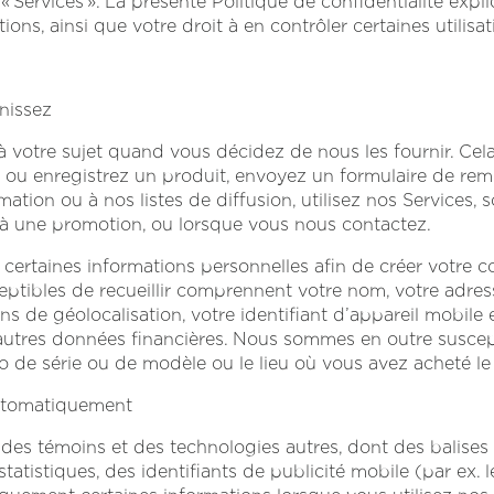
 « Services ». La présente Politique de confidentialité ex
ions, ainsi que votre droit à en contrôler certaines utilisat
nissez
s à votre sujet quand vous décidez de nous les fournir. 
ou enregistrez un produit, envoyez un formulaire de rem
rmation ou à nos listes de diffusion, utilisez nos Services
 à une promotion, ou lorsque vous nous contactez.
 certaines informations personnelles afin de créer votre c
ibles de recueillir comprennent votre nom, votre adresse
 de géolocalisation, votre identifiant d’appareil mobile e
utres données financières. Nous sommes en outre suscepti
o de série ou de modèle ou le lieu où vous avez acheté le
automatiquement
des témoins et des technologies autres, dont des balises I
 statistiques, des identifiants de publicité mobile (par ex.