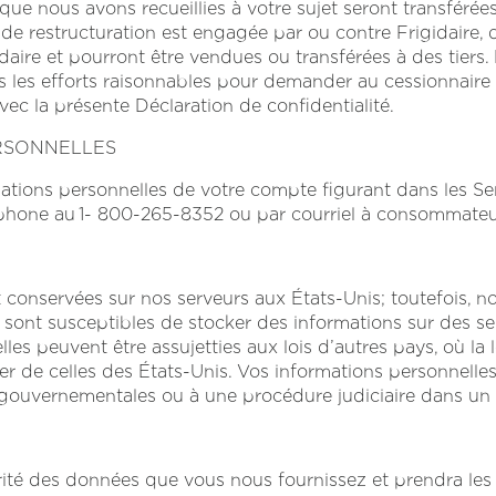
 que nous avons recueillies à votre sujet seront transférées 
de restructuration est engagée par ou contre Frigidaire, d
ire et pourront être vendues ou transférées à des tiers. D
us les efforts raisonnables pour demander au cessionnaire 
ec la présente Déclaration de confidentialité.
RSONNELLES
mations personnelles de votre compte figurant dans les 
éphone au
1- 800-265-8352
ou par courriel à
consommateu
conservées sur nos serveurs aux États-Unis; toutefois, nos
ce sont susceptibles de stocker des informations sur des s
les peuvent être assujetties aux lois d’autres pays, où la l
rer de celles des États-Unis. Vos informations personnell
gouvernementales ou à une procédure judiciaire dans un 
urité des données que vous nous fournissez et prendra le