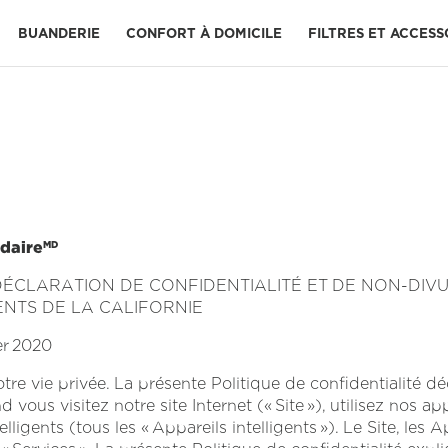
BUANDERIE
CONFORT À DOMICILE
FILTRES ET ACCESS
uillez nous joindre par téléphone.
ENSEMBLES DE BUANDERIE 
Tout voir Purificateur D'Air
ACCESSOIRES DE CUISSON 
Plats et ustensiles de cuisson
Récipients et Ustensiles de Cuisine
Pièces de Rechange pour la Cuisine
Du Lundi au Vendredi, 8:30h a 20h
Four mural à micro-ondes combiné
ACCESSOIRES POUR LAVE-VAISSELLE 
Pièces d’Installation Pour le Lave-Vaisselle
Pièces de Rechange Pour le Lave-Vaisselle
idaire
MD
rnie : DÉCLARATION DE CONFIDENTIALITÉ ET DE NON-
NTS DE LA CALIFORNIE
er 2020
e vie privée. La présente Politique de confidentialité dé
d vous visitez notre site Internet (« Site »), utilisez nos a
lligents (tous les « Appareils intelligents »). Le Site, les 