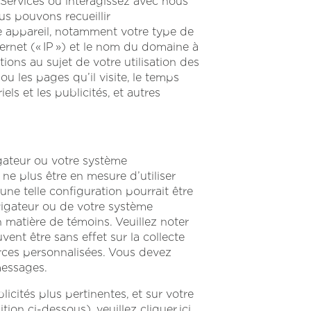
 Services ou interagissez avec nous
ous pouvons recueillir
e appareil, notamment votre type de
ternet (« IP ») et le nom du domaine à
ions au sujet de votre utilisation des
u les pages qu’il visite, le temps
iels et les publicités, et autres
gateur ou votre système
 ne plus être en mesure d’utiliser
une telle configuration pourrait être
avigateur ou de votre système
matière de témoins. Veuillez noter
ent être sans effet sur la collecte
erces personnalisées. Vous devez
messages.
licités plus pertinentes, et sur votre
ion ci-dessous), veuillez cliquer ici.