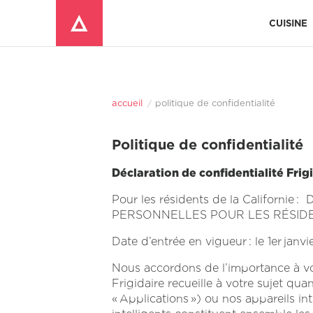
CUISINE
Ensemble d'entretien complet
Nous sommes là pour vous aider. Pour bénéficier d’une assistance immédiate, ve
Tout voir Déshumidificateurs
ACCESSOIRES POUR RÉFRIGÉRATEUR 
Bacs, Clayettes et Plateaux
Trousses de Réglage pour Réfrigérateur
Trousse d'Installation de Conduite d'Eau
accueil
politique de confidentialité
Politique de confidentialité
Déclaration de confidentialité Frig
Pour les résidents de la Califo
PERSONNELLES POUR LES RÉSIDE
Date d’entrée en vigueur : le 1
er
janvi
Nous accordons de l’importance à votr
Frigidaire recueille à votre sujet quan
« Applications ») ou nos appareils inte