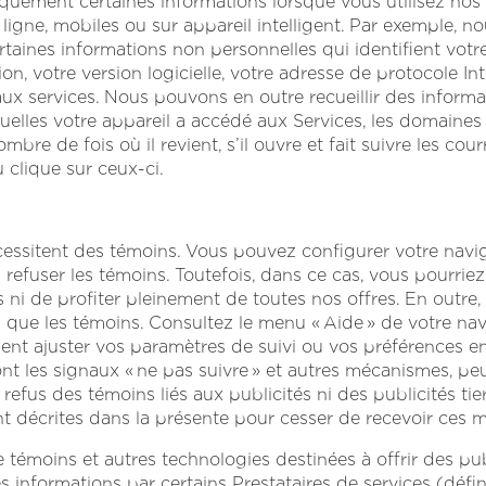
iquement certaines informations lorsque vous utilisez nos
 ligne, mobiles ou sur appareil intelligent. Par exemple, n
aines informations non personnelles qui identifient votr
on, votre version logicielle, votre adresse de protocole In
ux services. Nous pouvons en outre recueillir des informat
quelles votre appareil a accédé aux Services, les domaines o
ombre de fois où il revient, s’il ouvre et fait suivre les courr
 clique sur ceux-ci.
cessitent des témoins. Vous pouvez configurer votre navi
u refuser les témoins. Toutefois, dans ce cas, vous pourriez
 ni de profiter pleinement de toutes nos offres. En outre, 
es que les témoins. Consultez le menu « Aide » de votre n
t ajuster vos paramètres de suivi ou vos préférences en 
t les signaux « ne pas suivre » et autres mécanismes, peuv
refus des témoins liés aux publicités ni des publicités ti
t décrites dans la présente pour cesser de recevoir ces 
de témoins et autres technologies destinées à offrir des pub
s informations par certains Prestataires de services (définit