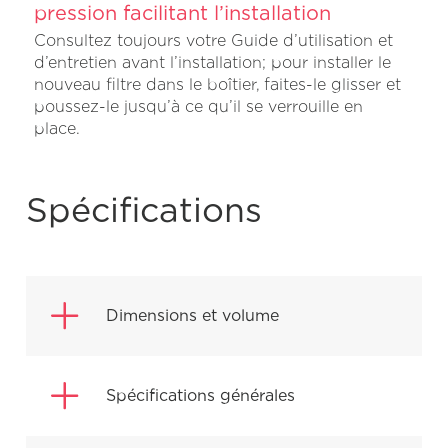
pression facilitant l’installation
Consultez toujours votre Guide d’utilisation et
d’entretien avant l’installation; pour installer le
nouveau filtre dans le boîtier, faites-le glisser et
poussez-le jusqu’à ce qu’il se verrouille en
place.
Spécifications
Dimensions et volume
Hauteur: 11 1/2 po
Spécifications générales
Largeur: 4 po
Profondeur: 6 4/5 po