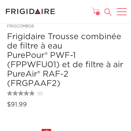
MENU
0
FRIGCOMBO6
Frigidaire Trousse combinée
de filtre à eau
PurePour® PWF-1
(FPPWFU01) et de filtre à air
PureAir® RAF-2
(FRGPAAF2)
(0)
Aucune
cote
$91.99
pour
ce
produit
Lien
vers
la