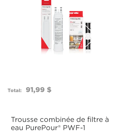
même
page.
91,99 $
Total:
Trousse combinée de filtre à
eau PurePour® PWF-1