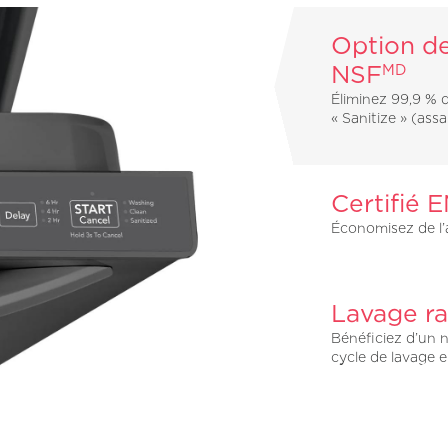
Option de
NSF
MD
Éliminez 99,9 % 
« Sanitize » (ass
Certifié
Économisez de l’a
Lavage ra
Bénéficiez d’un 
cycle de lavage 