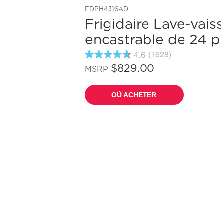
FDPH4316AD
Frigidaire Lave-vaiss
encastrable de 24 
4.6
(1628)
4.6
étoiles
$829.00
MSRP
sur
5
,
OÙ ACHETER
valeur
de
note
moyenne.
Read
1628
Reviews.
Lien
vers
la
même
page.