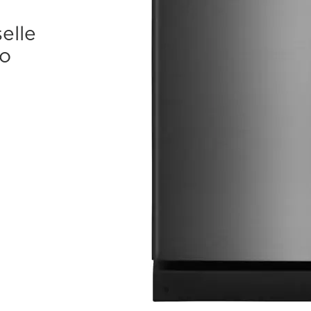
elle
po