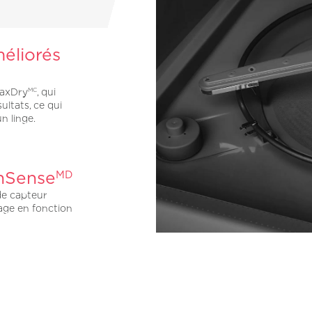
éliorés
MaxDry
, qui
MC
ultats, ce qui
un linge.
shSense
MD
de capteur
age en fonction