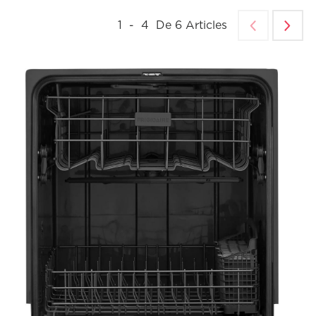
1
-
4
De
6
Articles