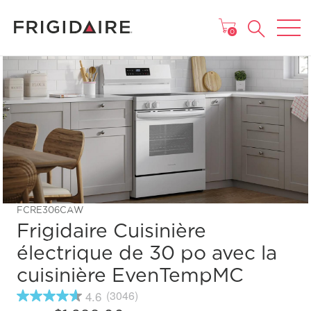
MENU
0
FCRE306CAW
Frigidaire Cuisinière
électrique de 30 po avec la
cuisinière EvenTempMC
4.6
(3046)
4.6