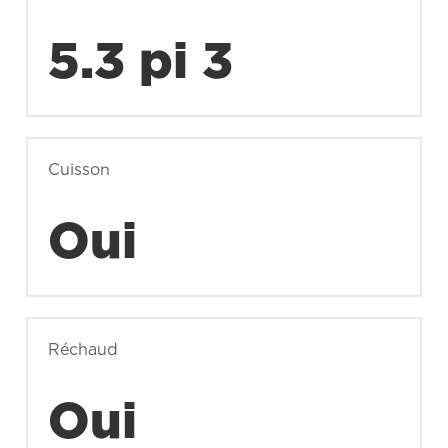
5.3 pi 3
Cuisson
Oui
Réchaud
Oui