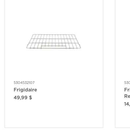
5304532107
53
Frigidaire
Fr
R
49,99 $
14