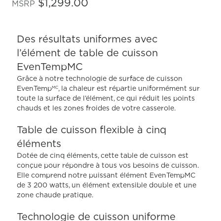
étoiles
$1,299.00
MSRP
sur
5
,
valeur
Des résultats uniformes avec
de
note
l’élément de table de cuisson
moyenne.
Read
EvenTempMC
3046
Grâce à notre technologie de surface de cuisson
Reviews.
Lien
EvenTemp
, la chaleur est répartie uniformément sur
MC
vers
toute la surface de l’élément, ce qui réduit les points
la
chauds et les zones froides de votre casserole.
même
page.
Table de cuisson flexible à cinq
éléments
Dotée de cinq éléments, cette table de cuisson est
conçue pour répondre à tous vos besoins de cuisson.
Elle comprend notre puissant élément EvenTempMC
de 3 200 watts, un élément extensible double et une
zone chaude pratique.
Technologie de cuisson uniforme