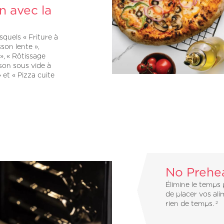
n avec la
quels « Friture à
sson lente »,
», « Rôtissage
sson sous vide à
 et « Pizza cuite
No Prehe
Élimine le temps 
de placer vos ali
rien de temps.
2