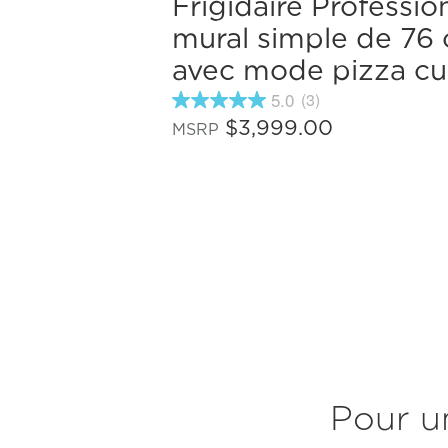
Frigidaire Professio
mural simple de 76
avec mode pizza cui
5.0
(3)
5.0
étoiles
$3,999.00
MSRP
sur
5
,
valeur
de
note
moyenne.
Read
3
Reviews.
Lien
vers
la
même
page.
Pour u