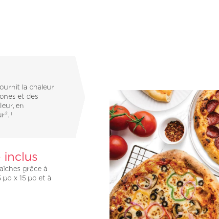
ournit la chaleur
zones et des
leur, en
ur².
1
 inclus
aîches grâce à
5 po x 15 po et à