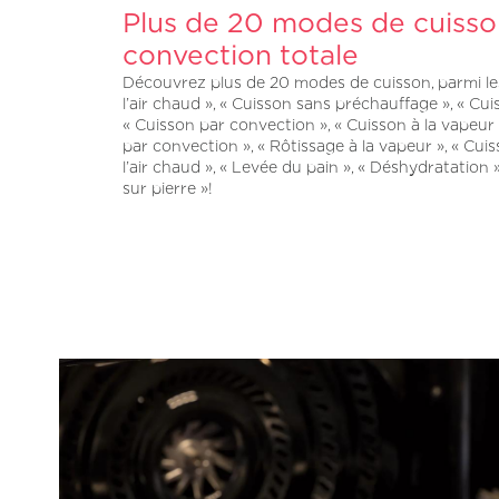
Plus de 20 modes de cuisso
convection totale
Découvrez plus de 20 modes de cuisson, parmi les
l’air chaud », « Cuisson sans préchauffage », « Cui
« Cuisson par convection », « Cuisson à la vapeur 
par convection », « Rôtissage à la vapeur », « Cui
l’air chaud », « Levée du pain », « Déshydratation »
sur pierre »!