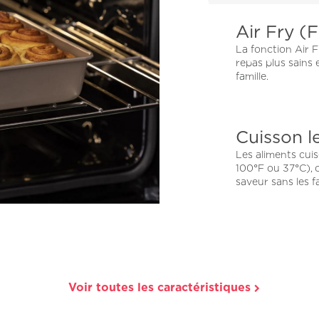
Air Fry (F
La fonction Air F
repas plus sains e
famille.
Cuisson l
Les aliments cui
100°F ou 37°C), 
saveur sans les f
Voir toutes les caractéristiques