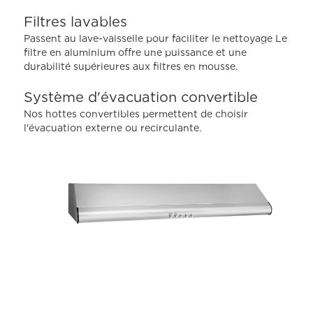
Read
Filtres lavables
131
Reviews.
Passent au lave-vaisselle pour faciliter le nettoyage Le
Lien
filtre en aluminium offre une puissance et une
vers
la
durabilité supérieures aux filtres en mousse.
même
page.
Système d'évacuation convertible
Nos hottes convertibles permettent de choisir
l'évacuation externe ou recirculante.