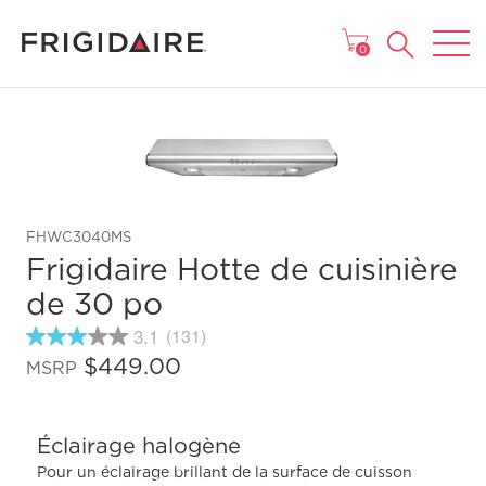
MENU
0
FHWC3040MS
Frigidaire Hotte de cuisinière
de 30 po
3.1
(131)
3.1
étoiles
$449.00
MSRP
sur
5
,
valeur
Éclairage halogène
de
note
Pour un éclairage brillant de la surface de cuisson
moyenne.