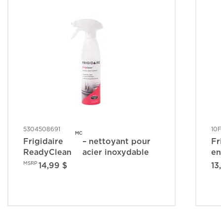
5304508691
10
MC
Frigidaire
– nettoyant pour
Fr
ReadyClean
acier inoxydable
en
MSRP
14,99 $
13