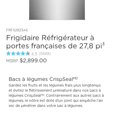
FRFS2823AS
Frigidaire Réfrigérateur à
portes françaises de 27,8 pi³
4.5
(5888)
4.5
étoiles
$2,899.00
MSRP
sur
5
,
valeur
Bacs à légumes CrispSeal
MD
de
note
Gardez les fruits et les légumes frais plus longtemps
moyenne.
et évitez le flétrissement prématuré dans nos bacs à
Read
légumes CrispSeal
. Contrairement aux autres bacs à
MD
5888
Reviews.
légumes, le nôtre est doté d’un joint qui empêche l’air
Lien
sec de pénétrer dans votre bac à légumes.
vers
la