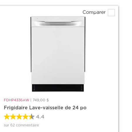
Comparer
FDHP4336AW
|
749,00 $
Frigidaire Lave-vaisselle de 24 po
4.4
sur 62 commentaire