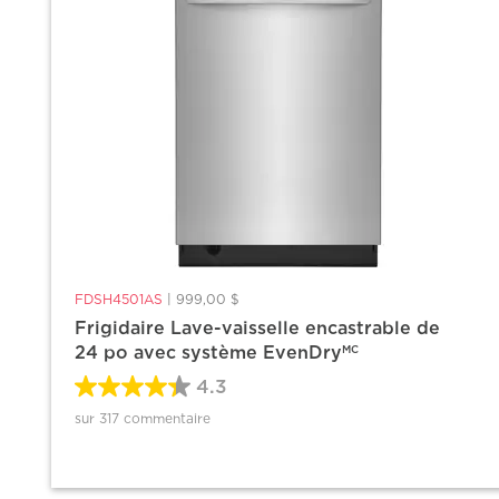
FDSH4501AS
|
999,00 $
Frigidaire Lave-vaisselle encastrable de
24 po avec système EvenDry
MC
4.3
sur 317 commentaire