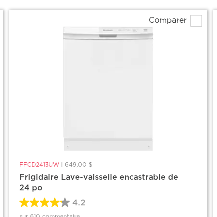
Comparer
FFCD2413UW
|
649,00 $
Frigidaire Lave-vaisselle encastrable de
24 po
4.2
sur 610 commentaire