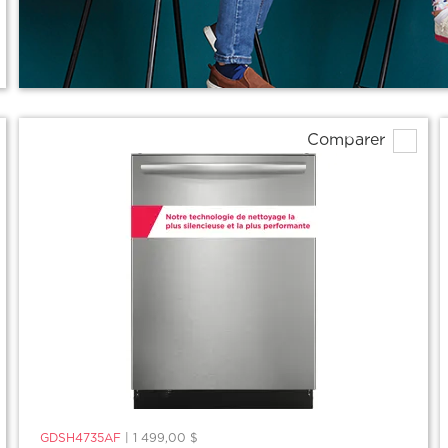
Comparer
GDSH4735AF
|
1 499,00 $