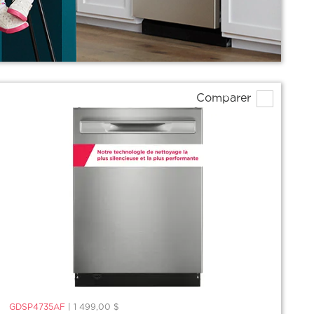
Comparer
GDSP4735AF
|
1 499,00 $