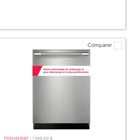
Comparer
PDSH4816BF
|
1 599,00 $