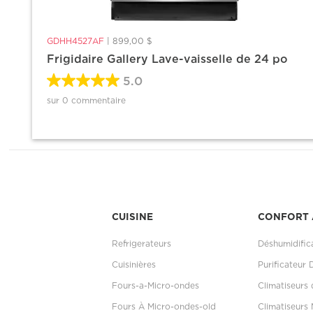
GDHH4527AF
|
899,00 $
Frigidaire Gallery Lave-vaisselle de 24 po
5.0
sur 0 commentaire
CUISINE
CONFORT 
Refrigerateurs
Déshumidific
Cuisinières
Purificateur 
Fours-a-Micro-ondes
Climatiseurs
Fours À Micro-ondes-old
Climatiseurs 