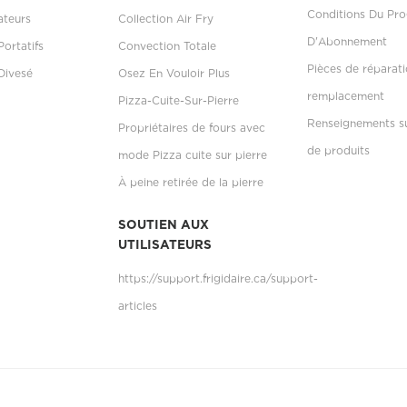
Conditions Du P
ateurs
Collection Air Fry
D'Abonnement
Portatifs
Convection Totale
Pièces de réparati
Divesé
Osez En Vouloir Plus
remplacement
Pizza-Cuite-Sur-Pierre
Renseignements su
Propriétaires de fours avec
de produits
mode Pizza cuite sur pierre
À peine retirée de la pierre
SOUTIEN AUX
UTILISATEURS
https://support.frigidaire.ca/support-
articles