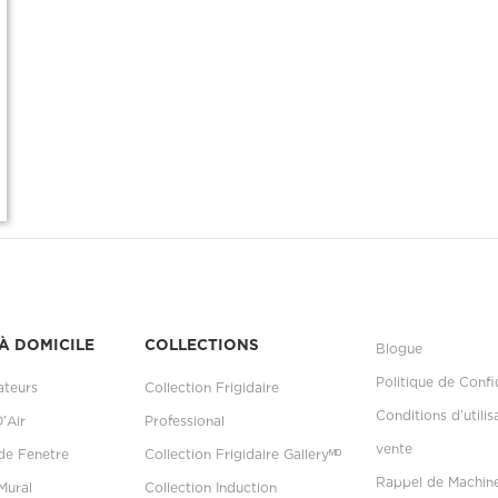
À DOMICILE
COLLECTIONS
Blogue
Politique de Confi
ateurs
Collection Frigidaire
Conditions d’utilis
D'Air
Professional
vente
 de Fenetre
Collection Frigidaire Galleryᴹᴰ
Rappel de Machin
Mural
Collection Induction