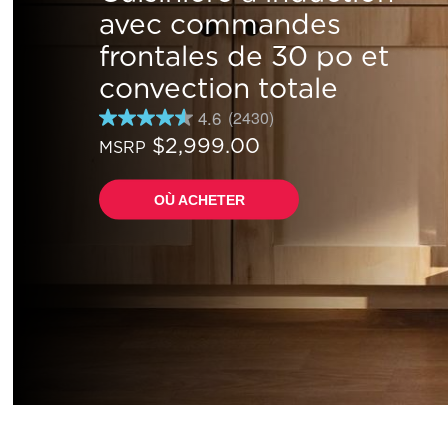
avec commandes
frontales de 30 po et
convection totale
4.6
(2430)
4.6
étoiles
$2,999.00
MSRP
sur
5
,
OÙ ACHETER
valeur
de
note
moyenne.
Read
2430
Reviews.
Lien
vers
la
même
page.