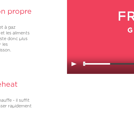
on propre
et à gaz
 et les aliments
este donc plus
 les
isson.
eheat
ffe - il suffit
asser rapidement