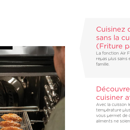
Cuisinez 
sans la cu
(Friture p
La fonction Air F
repas plus sains e
famille.
Découvre
cuisiner a
Avec la cuisson l
température plus
vous permet de c
aliments ne soien