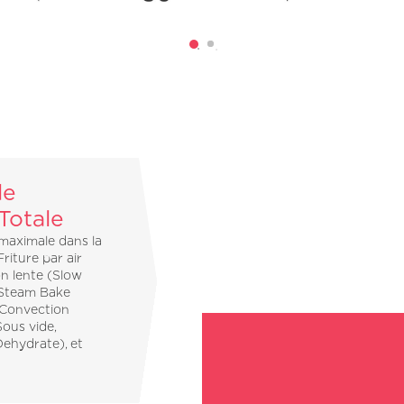
de
Totale
 maximale dans la
riture par air
on lente (Slow
 Steam Bake
(Convection
Sous vide,
Dehydrate), et