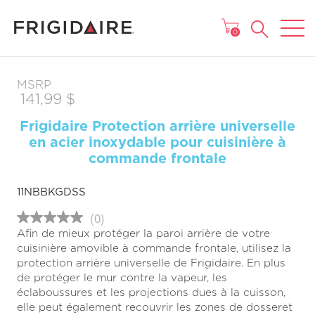
MENU
0
MSRP
141,99 $
Frigidaire Protection arrière universelle
en acier inoxydable pour cuisinière à
commande frontale
11NBBKGDSS
(0)
Aucune
Afin de mieux protéger la paroi arrière de votre
cote
pour
cuisinière amovible à commande frontale, utilisez la
ce
protection arrière universelle de Frigidaire. En plus
produit
de protéger le mur contre la vapeur, les
Lien
vers
éclaboussures et les projections dues à la cuisson,
la
elle peut également recouvrir les zones de dosseret
même