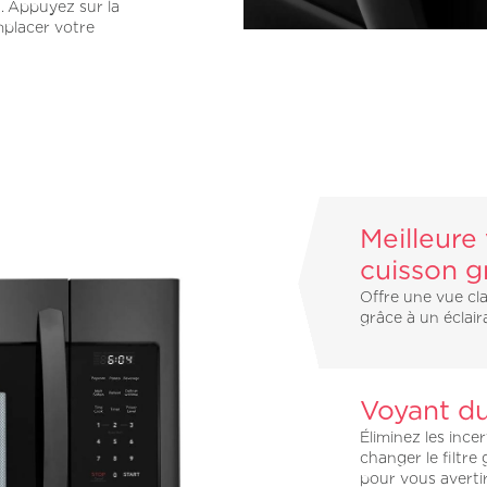
. Appuyez sur la
mplacer votre
Meilleure 
cuisson g
Offre une vue cla
grâce à un éclai
Voyant du 
Éliminez les inc
changer le filtr
pour vous avertir 