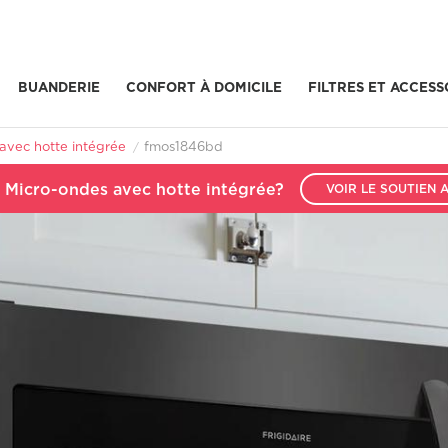
BUANDERIE
CONFORT À DOMICILE
FILTRES ET ACCESS
uillez nous joindre par téléphone.
ENSEMBLES DE BUANDERIE 
Tout voir Purificateur D'Air
ACCESSOIRES DE CUISSON 
Plats et ustensiles de cuisson
Récipients et Ustensiles de Cuisine
Pièces de Rechange pour la Cuisine
Du Lundi au Vendredi, 8:30h a 20h
Four mural à micro-ondes combiné
ACCESSOIRES POUR LAVE-VAISSELLE 
Pièces d’Installation Pour le Lave-Vaisselle
Pièces de Rechange Pour le Lave-Vaisselle
avec hotte intégrée
fmos1846bd
 Micro-ondes avec hotte intégrée?
VOIR LE SOUTIEN 