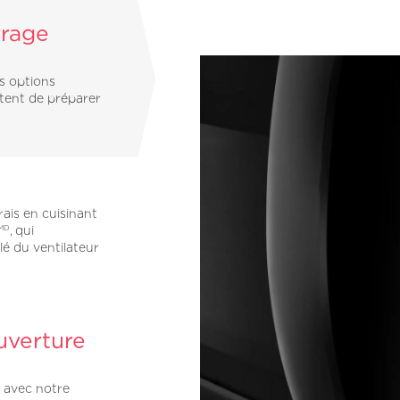
rrage
s options
tent de préparer
frais en cuisinant
, qui
MD
ulé du ventilateur
uverture
e avec notre