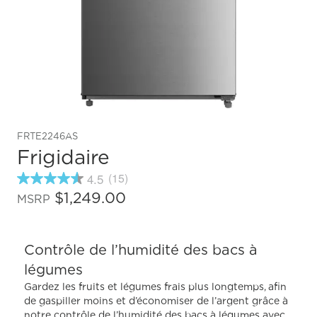
FRTE2246AS
Frigidaire
4.5
(15)
4.5
étoiles
$1,249.00
MSRP
sur
5
,
valeur
Contrôle de l’humidité des bacs à
de
note
légumes
moyenne.
Read
Gardez les fruits et légumes frais plus longtemps, afin
15
de gaspiller moins et d’économiser de l’argent grâce à
Reviews.
notre contrôle de l’humidité des bacs à légumes avec