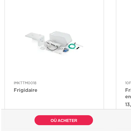
IMKTTM0018
10
Frigidaire
Fr
en
13
OÙ ACHETER