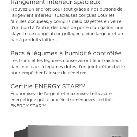
Rangement intérieur spacieux
de
note
Trouvez un endroit pour tout grâce à nos options de
moyenne.
rangement intérieur spacieuses conçues pour les
Read
familles occupées, y compris deux clayettes en verre
636
Reviews.
d’un bord à l’autre, des bacs de porte d’un gallon, une
Lien
clayette de congélateur grillagée pleine largeur et un
vers
bac à produits laitiers.
la
même
page.
Bacs à légumes à humidité contrôlée
Les fruits et les légumes conserveront leur fraîcheur
dans nos bacs à légumes dotés d’un joint d’étanchéité
pour empêcher l’air sec de pénétrer.
Certifié ENERGY STAR
MD
Économisez de l’argent et maximisez l’efficacité
énergétique grâce aux électroménagers certifiés
ENERGY STAR
.
MD