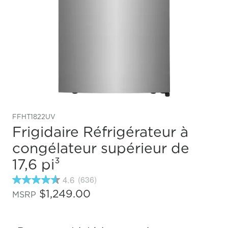
FFHT1822UV
Frigidaire Réfrigérateur à
congélateur supérieur de
17,6 pi³
4.6
(636)
4.6
étoiles
$1,249.00
MSRP
sur
5
,
valeur