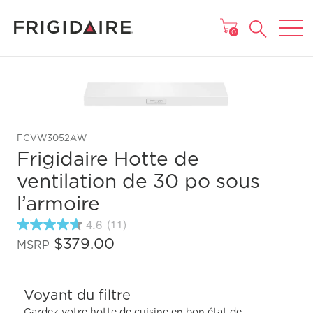
MENU
0
FCVW3052AW
Frigidaire Hotte de
ventilation de 30 po sous
l’armoire
4.6
(11)
4.6
étoiles
$379.00
MSRP
sur
5
,
valeur
Voyant du filtre
de
note
Gardez votre hotte de cuisine en bon état de