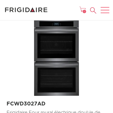
MENU
0
FCWD3027AD
Frigidaire Four mural électrique double de