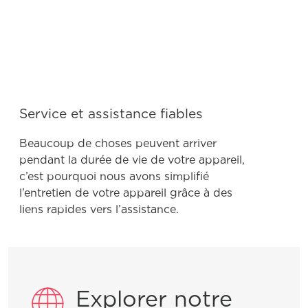
d’autonettoyage sur mon four ou ma
cuisinière?
À quoi sert la fonctionnalité de
verrouillage et comment puis-je
l’activer?
Service et assistance fiables
Beaucoup de choses peuvent arriver
pendant la durée de vie de votre appareil,
c’est pourquoi nous avons simplifié
Product Troubleshooting
l’entretien de votre appareil grâce à des
liens rapides vers l’assistance.
Est-il normal qu’un ventilateur s’allume
lors de l’utilisation de ma cuisinière et
quand est-ce qu’il cesse de
fonctionner?
Explorer notre