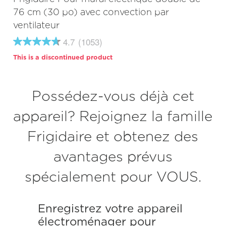
76 cm (30 po) avec convection par
ventilateur
4.7
(1053)
4.7
étoiles
This is a discontinued product
sur
5
,
valeur
Possédez-vous déjà cet
de
note
moyenne.
appareil? Rejoignez la famille
Read
1053
Frigidaire et obtenez des
Reviews.
Lien
vers
avantages prévus
la
même
spécialement pour VOUS.
page.
Enregistrez votre appareil
électroménager pour