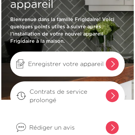
appareil
How do I use Quick Preheat or
Comment nettoyer ma cuisinière
Preheat?
Bienvenue dans la famille Frigidaire! Voici
Frigidaire?
quelques points utiles à suivre après
l’installation de votre nouvel appareil
Qu’est-ce que la conversion à la
Quand et comment utiliser le
Frigidaire à la maison.
convection?
nettoyage à la vapeur?
Comment utiliser la sonde thermique?
Enregistrer votre appareil
Puis-je désactiver les sons audibles de
mon appareil?
Contrats de service
prolongé
Qu’est-ce que le mode Sabbat et
comment l’utiliser?
Rédiger un avis
Comment puis-je activer la fonction