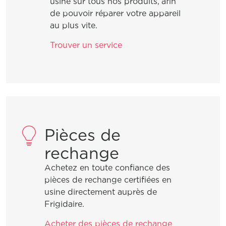
usine sur tous nos produits, afin
de pouvoir réparer votre appareil
Comment nettoyer l’acier inoxydable?
au plus vite.
Trouver un service
Quels sont les avantages d’enregistrer
mes produits Frigidaire?
Comment configurer le mode Sabbat
sur mon réfrigérateur?
Pièces de
Où puis-je trouver mon modèle et mon
rechange
numéro de série?
Achetez en toute confiance des
pièces de rechange certifiées en
usine directement auprès de
Frigidaire.
Acheter des pièces de rechange