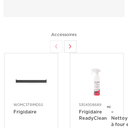
Accessoires
WOMC3TRIMDSS
5304508689
MC
Frigidaire
Frigidaire
–
ReadyClean
Nettoy
à four 