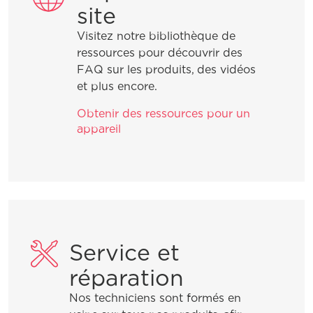
site
Comment améliorer mes résultats de
Visitez notre bibliothèque de
cuisson avec ma cuisinière Frigidaire?
ressources pour découvrir des
FAQ sur les produits, des vidéos
et plus encore.
Obtenir des ressources pour un
General Information
appareil
Que signifie Smudge-Proof?
Que signifie la certification
Energy Star?
Service et
réparation
Comment savoir si mon appareil est
certifié ENERGY STAR?
Nos techniciens sont formés en