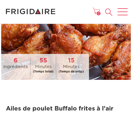
MENU
0
6
55
15
Ingrédients
Minutes
Minutes
(Temps total)
(Temps de prép)
Ailes de poulet Buffalo frites à l’air