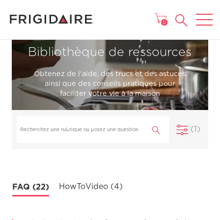
MENU
0
Bibliothèque de ressources
Obtenez de l’aide, des trucs et des astuces
ainsi que des conseils pratiques pour
faciliter votre vie à la maison
(1)
FAQ (22)
HowToVideo (4)