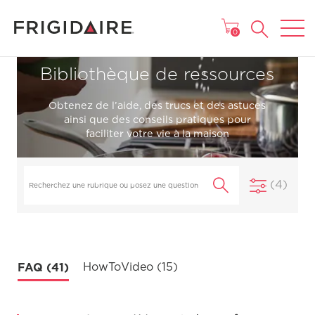
MENU
0
Bibliothèque de ressources
Obtenez de l’aide, des trucs et des astuces
ainsi que des conseils pratiques pour
faciliter votre vie à la maison
(4)
FAQ (41)
HowToVideo (15)