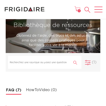
MENU
0
Bibliothèque de ressources
Obtenez de l’aide, des trucs et des astuces
ainsi que des conseils pratiques pour
faciliter votre vie à la maison
(1)
FAQ (7)
HowToVideo (0)