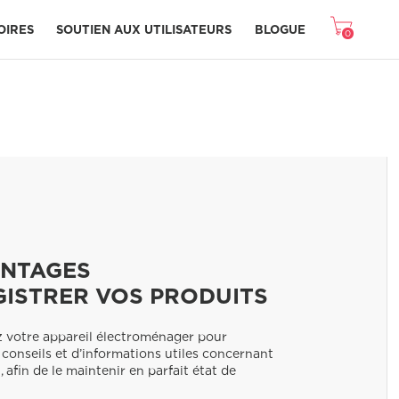
OIRES
SOUTIEN AUX UTILISATEURS
BLOGUE
0
Hottes / Ventilation
Petit électroménager
Accessoires pour Congélateur
Accessoires de Micro-ondes
Accessoires de Laveuse/Sécheuse
Accessoires Pour Air Conditionné
Pièces de réparation et de remplacement
NOUVEAU MODE PIZZA CUITE SUR PIERRE
BACS À LÉGUMES CRISPSEAL
ANTAGES
GISTRER VOS PRODUITS
z votre appareil électroménager pour
 conseils et d’informations utiles concernant
, afin de le maintenir en parfait état de