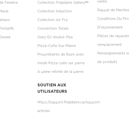
vente
 de Fenetre
Collection Frigidaire Galleryᴹᴰ
Rappel de Machin
Mural
Collection Induction
Conditions Du P
ateurs
Collection Air Fry
D'Abonnement
Portatifs
Convection Totale
Pièces de réparati
Divesé
Osez En Vouloir Plus
remplacement
Pizza-Cuite-Sur-Pierre
Renseignements su
Propriétaires de fours avec
de produits
mode Pizza cuite sur pierre
À peine retirée de la pierre
SOUTIEN AUX
UTILISATEURS
https://support.frigidaire.ca/support-
articles