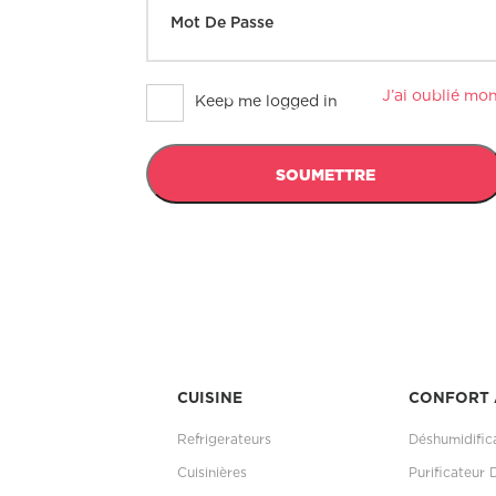
Mot De Passe
J’ai oublié mo
Keep me logged in
SOUMETTRE
CUISINE
CONFORT 
Refrigerateurs
Déshumidific
Cuisinières
Purificateur 