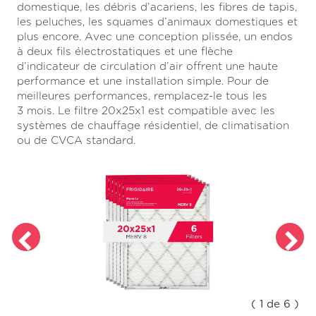
domestique, les débris d’acariens, les fibres de tapis,
Read
2
les peluches, les squames d’animaux domestiques et
Reviews.
plus encore. Avec une conception plissée, un endos
Lien
à deux fils électrostatiques et une flèche
vers
la
d’indicateur de circulation d’air offrent une haute
même
performance et une installation simple. Pour de
page.
meilleures performances, remplacez-le tous les
3 mois. Le filtre 20x25x1 est compatible avec les
systèmes de chauffage résidentiel, de climatisation
ou de CVCA standard.
( 1 de 6 )