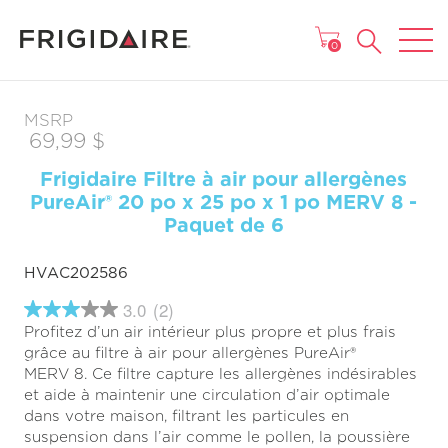
MENU
0
MSRP
69,99 $
Frigidaire Filtre à air pour allergènes
PureAir® 20 po x 25 po x 1 po MERV 8 -
Paquet de 6
HVAC202586
3.0
(2)
3.0
Profitez d’un air intérieur plus propre et plus frais
étoiles
sur
grâce au filtre à air pour allergènes PureAir®
5
MERV 8. Ce filtre capture les allergènes indésirables
,
et aide à maintenir une circulation d’air optimale
valeur
de
dans votre maison, filtrant les particules en
note
suspension dans l’air comme le pollen, la poussière
moyenne.