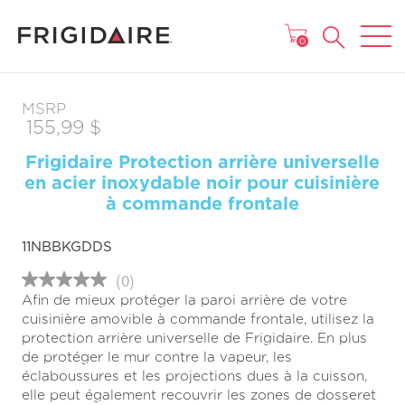
MENU
0
MSRP
155,99 $
Frigidaire Protection arrière universelle
en acier inoxydable noir pour cuisinière
à commande frontale
11NBBKGDDS
(0)
Aucune
Afin de mieux protéger la paroi arrière de votre
cote
pour
cuisinière amovible à commande frontale, utilisez la
ce
protection arrière universelle de Frigidaire. En plus
produit
de protéger le mur contre la vapeur, les
Lien
vers
éclaboussures et les projections dues à la cuisson,
la
elle peut également recouvrir les zones de dosseret
même