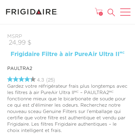
MENU
0
MSRP
24,99 $
Frigidaire Filtre à air PureAir Ultra II
MC
PAULTRA2
4.3
(25)
4.3
Gardez votre réfrigérateur frais plus longtemps avec
étoiles
sur
les filtres à air PureAir Ultra II
– PAULTRA2
MC
MC
5
fonctionne mieux que le bicarbonate de soude pour
,
ce qui est d'éliminer les odeurs. Recherchez notre
valeur
de
nouveau sceau Genuine Filters sur l’emballage qui
note
certifie que votre filtre est authentique et vendu par
moyenne.
Frigidaire. Les filtres Frigidaire authentiques – le
Read
25
choix intelligent et frais.
Reviews.