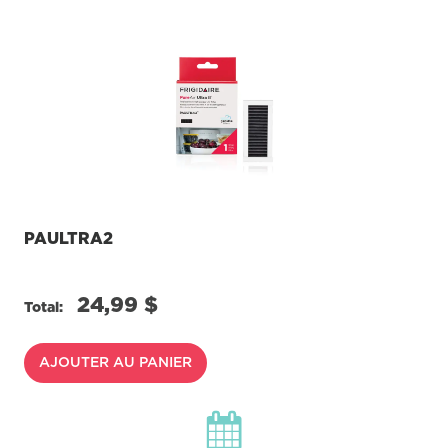
Lien
vers
la
même
page.
PAULTRA2
24,99 $
Total:
AJOUTER AU PANIER