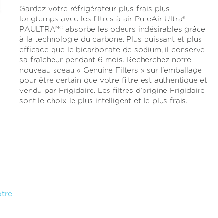
étoiles
Gardez votre réfrigérateur plus frais plus
sur
5
longtemps avec les filtres à air PureAir Ultra® -
,
PAULTRA
absorbe les odeurs indésirables grâce
MC
valeur
à la technologie du carbone. Plus puissant et plus
de
note
efficace que le bicarbonate de sodium, il conserve
moyenne.
sa fraîcheur pendant 6 mois. Recherchez notre
Read
nouveau sceau « Genuine Filters » sur l’emballage
20
Reviews.
pour être certain que votre filtre est authentique et
Lien
vendu par Frigidaire. Les filtres d’origine Frigidaire
vers
sont le choix le plus intelligent et le plus frais.
la
même
page.
otre