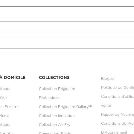
À DOMICILE
COLLECTIONS
Blogue
Politique de Confi
ateurs
Collection Frigidaire
Conditions d’utilis
D'Air
Professional
vente
 de Fenetre
Collection Frigidaire Galleryᴹᴰ
Rappel de Machin
Mural
Collection Induction
Conditions Du P
ateurs
Collection Air Fry
D'Abonnement
Portatifs
Convection Totale