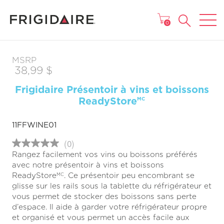
MENU
0
MSRP
38,99 $
Frigidaire Présentoir à vins et boissons
ReadyStore
MC
11FFWINE01
(0)
Aucune
Rangez facilement vos vins ou boissons préférés
cote
pour
avec notre présentoir à vins et boissons
ce
ReadyStore
. Ce présentoir peu encombrant se
MC
produit
glisse sur les rails sous la tablette du réfrigérateur et
Lien
vers
vous permet de stocker des boissons sans perte
la
d’espace. Il aide à garder votre réfrigérateur propre
même
et organisé et vous permet un accès facile aux
page.