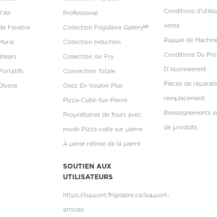
Conditions d’utilis
D'Air
Professional
vente
 de Fenetre
Collection Frigidaire Galleryᴹᴰ
Rappel de Machin
Mural
Collection Induction
Conditions Du P
ateurs
Collection Air Fry
D'Abonnement
Portatifs
Convection Totale
Pièces de réparati
Divesé
Osez En Vouloir Plus
remplacement
Pizza-Cuite-Sur-Pierre
Renseignements su
Propriétaires de fours avec
de produits
mode Pizza cuite sur pierre
À peine retirée de la pierre
SOUTIEN AUX
UTILISATEURS
https://support.frigidaire.ca/support-
articles