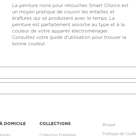
cote
La peinture noire pour retouches Smart Choice est
pour
ce
un moyen pratique de couvrir les entailles et
produit
éraflures qui se produisent avec le temps. La
Lien
peinture est parfaitement assortie au type et à la
vers
la
couleur de votre appareil électroménager.
même
Consultez votre guide d'utilisation pour trouver la
page.
bonne couleur.
À DOMICILE
COLLECTIONS
Blogue
Politique de Confi
ateurs
Collection Frigidaire