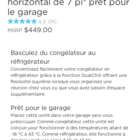
horizontal de 7 pi³ prêt pour
le garage
4.9
(24)
4.9
étoiles
$449.00
MSRP
sur
5
,
valeur
Basculez du congélateur au
de
note
réfrigérateur
moyenne.
Read
Convertissez facilement votre congélateur en
24
réfrigérateur grâce à la fonction DualChill offrant une
Reviews.
flexibilité suprême lorsque vous organisez une
Lien
réunion chez vous ou que vous avez besoin d’espace
vers
la
supplémentaire.
même
page.
Prêt pour le garage
Placez cette unité dans votre garage sans vous
préoccuper. Comme congélateur, cette unité est
conçue pour fonctionner à des températures allant de
-18 °C à 43 °C. Comme réfrigérateur, elle fonctionne à