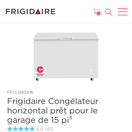
MENU
0
FFCL1562AW
Frigidaire Congélateur
horizontal prêt pour le
garage de 15 pi³
4.9
(43)
4.9