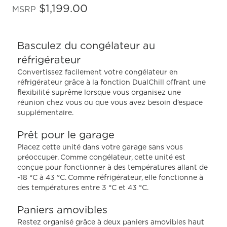
étoiles
$1,199.00
MSRP
sur
5
,
valeur
Basculez du congélateur au
de
note
réfrigérateur
moyenne.
Read
Convertissez facilement votre congélateur en
43
réfrigérateur grâce à la fonction DualChill offrant une
Reviews.
flexibilité suprême lorsque vous organisez une
Lien
réunion chez vous ou que vous avez besoin d’espace
vers
la
supplémentaire.
même
page.
Prêt pour le garage
Placez cette unité dans votre garage sans vous
préoccuper. Comme congélateur, cette unité est
conçue pour fonctionner à des températures allant de
-18 °C à 43 °C. Comme réfrigérateur, elle fonctionne à
des températures entre 3 °C et 43 °C.
Paniers amovibles
Restez organisé grâce à deux paniers amovibles haut