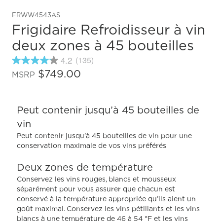
FRWW4543AS
Frigidaire Refroidisseur à vin
deux zones à 45 bouteilles
4.2
(135)
4.2
étoiles
$749.00
MSRP
sur
5
,
valeur
Peut contenir jusqu’à 45 bouteilles de
de
note
vin
moyenne.
Read
Peut contenir jusqu’à 45 bouteilles de vin pour une
135
conservation maximale de vos vins préférés
Reviews.
Lien
Deux zones de température
vers
la
Conservez les vins rouges, blancs et mousseux
même
séparément pour vous assurer que chacun est
page.
conservé à la température appropriée qu’ils aient un
goût maximal. Conservez les vins pétillants et les vins
blancs à une température de 46 à 54 °F et les vins