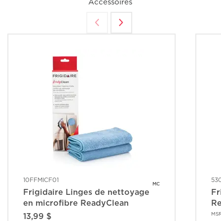
Accessoires
10FFMICF01
53
MC
Frigidaire Linges de nettoyage
Fr
en microfibre ReadyClean
R
MS
13,99 $