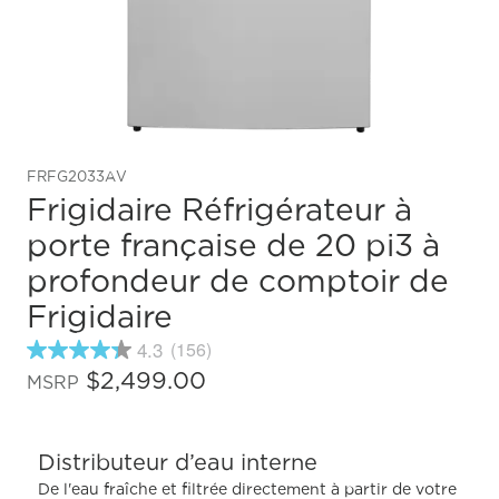
FRFG2033AV
Frigidaire Réfrigérateur à
porte française de 20 pi3 à
profondeur de comptoir de
Frigidaire
4.3
(156)
4.3
étoiles
$2,499.00
MSRP
sur
5
,
valeur
Distributeur d’eau interne
de
note
De l'eau fraîche et filtrée directement à partir de votre