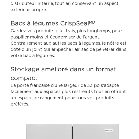
moyenne.
distributeur interne, tout en conservant un aspect
Read
extérieur propre.
156
Reviews.
Lien
Bacs à légumes CrispSeal
MD
vers
la
Gardez vos produits plus frais, plus longtemps, pour
même
gaspiller moins et économiser de l’argent.
page.
Contrairement aux autres bacs à légumes, le nôtre est
doté d’un joint qui empêche l’air sec de pénétrer dans
votre bac à légumes.
Stockage amélioré dans un format
compact
La porte française d’une largeur de 33 po s’adapte
facilement aux espaces plus restreints tout en offrant
un espace de rangement pour tous vos produits
préférés.