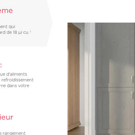
même
ment qui
rd de 18 pi cu.
1
C
vue d'aliments
e refroidissement
rme dans votre
ieur
de rangement