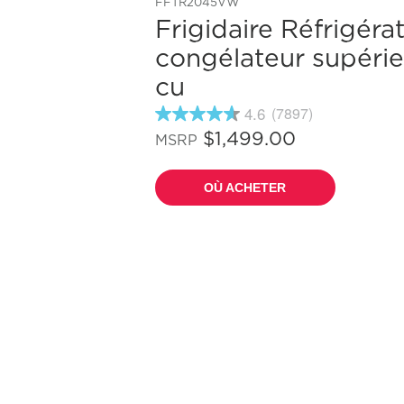
FFTR2045VW
Frigidaire Réfrigéra
congélateur supérie
cu
4.6
(7897)
4.6
étoiles
$1,499.00
MSRP
sur
5
,
OÙ ACHETER
valeur
de
note
moyenne.
Read
7897
Reviews.
Lien
vers
la
même
page.