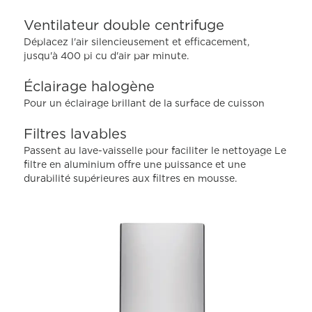
,
valeur
Ventilateur double centrifuge
de
note
Déplacez l'air silencieusement et efficacement,
moyenne.
jusqu'à 400 pi cu d'air par minute.
Read
42
Reviews.
Éclairage halogène
Lien
Pour un éclairage brillant de la surface de cuisson
vers
la
même
Filtres lavables
page.
Passent au lave-vaisselle pour faciliter le nettoyage Le
filtre en aluminium offre une puissance et une
durabilité supérieures aux filtres en mousse.