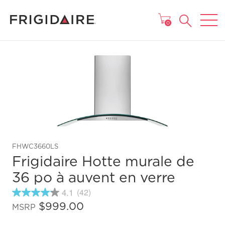
MENU
0
FHWC3660LS
Frigidaire Hotte murale de
36 po à auvent en verre
4.1
(42)
4.1
étoiles
$999.00
MSRP
sur
5