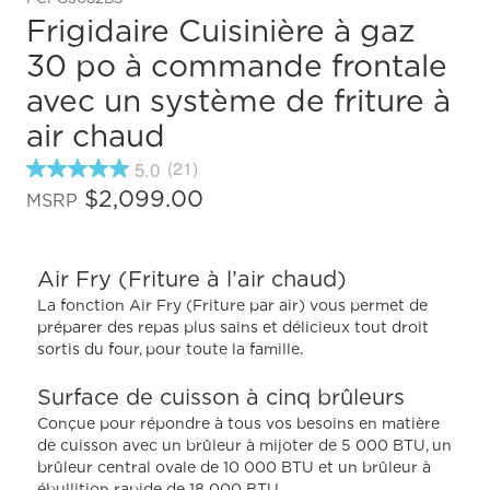
Frigidaire Cuisinière à gaz
30 po à commande frontale
avec un système de friture à
air chaud
5.0
(21)
5.0
étoiles
$2,099.00
MSRP
sur
5
,
valeur
Air Fry (Friture à l’air chaud)
de
note
La fonction Air Fry (Friture par air) vous permet de
moyenne.
préparer des repas plus sains et délicieux tout droit
Read
sortis du four, pour toute la famille.
21
Reviews.
Lien
Surface de cuisson à cinq brûleurs
vers
la
Conçue pour répondre à tous vos besoins en matière
même
de cuisson avec un brûleur à mijoter de 5 000 BTU, un
page.
brûleur central ovale de 10 000 BTU et un brûleur à
ébullition rapide de 18 000 BTU.