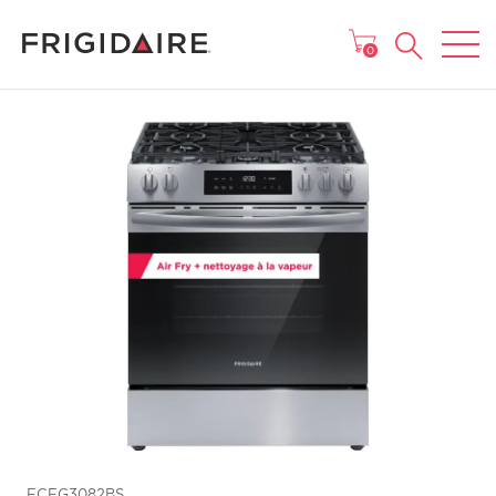
MENU
0
FCFG3082BS