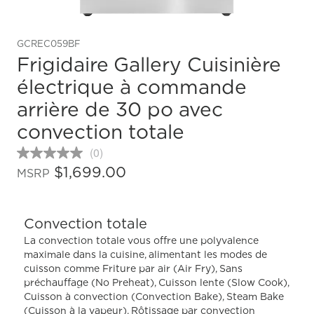
GCREC059BF
Frigidaire Gallery Cuisinière
électrique à commande
arrière de 30 po avec
convection totale
(0)
Aucune
cote
$1,699.00
MSRP
pour
ce
produit
Lien
Convection totale
vers
la
La convection totale vous offre une polyvalence
même
maximale dans la cuisine, alimentant les modes de
page.
cuisson comme Friture par air (Air Fry), Sans
préchauffage (No Preheat), Cuisson lente (Slow Cook),
Cuisson à convection (Convection Bake), Steam Bake
(Cuisson à la vapeur), Rôtissage par convection