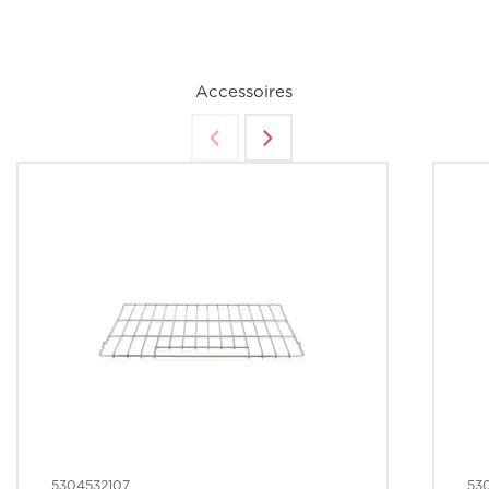
Accessoires
5304532107
53