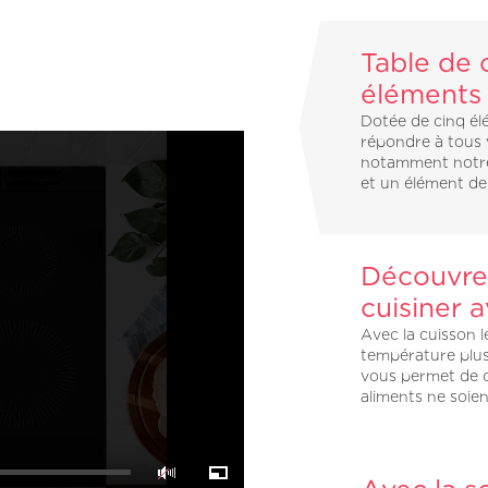
Table de c
éléments
Dotée de cinq él
répondre à tous 
notamment notre
et un élément de
Découvre
cuisiner a
Avec la cuisson l
température plus
vous permet de c
aliments ne soien