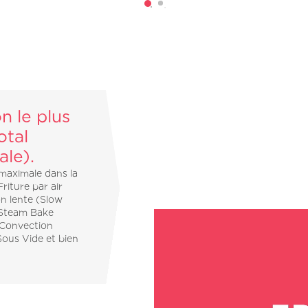
n le plus
otal
ale).
 maximale dans la
riture par air
on lente (Slow
 Steam Bake
(Convection
Sous Vide et bien