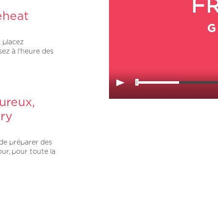
eheat
: placez
sez à l’heure des
ureux,
Fry
 de préparer des
our, pour toute la