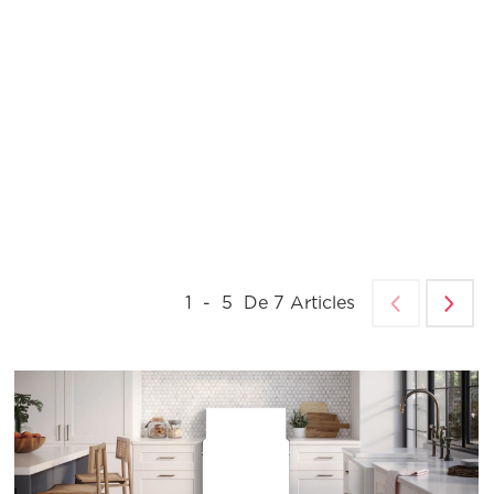
1
-
5
De
7
Articles