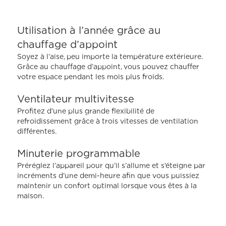
5
,
valeur
Utilisation à l’année grâce au
de
note
chauffage d’appoint
moyenne.
Read
Soyez à l’aise, peu importe la température extérieure.
16
Grâce au chauffage d’appoint, vous pouvez chauffer
Reviews.
votre espace pendant les mois plus froids.
Lien
vers
la
Ventilateur multivitesse
même
Profitez d’une plus grande flexibilité de
page.
refroidissement grâce à trois vitesses de ventilation
différentes.
Minuterie programmable
Préréglez l’appareil pour qu’il s’allume et s’éteigne par
incréments d’une demi-heure afin que vous puissiez
maintenir un confort optimal lorsque vous êtes à la
maison.