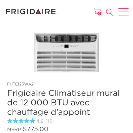
MENU
0
FHTE123WA2
Frigidaire Climatiseur mural
de 12 000 BTU avec
chauffage d’appoint
4.6
(16)
4.6
étoiles
$775.00
MSRP
sur