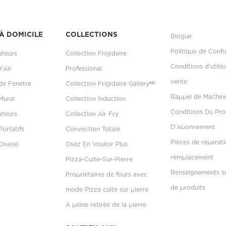
À DOMICILE
COLLECTIONS
Blogue
Politique de Confi
ateurs
Collection Frigidaire
Conditions d’utilis
D'Air
Professional
vente
 de Fenetre
Collection Frigidaire Galleryᴹᴰ
Rappel de Machin
Mural
Collection Induction
Conditions Du P
ateurs
Collection Air Fry
D'Abonnement
Portatifs
Convection Totale
Pièces de réparati
Divesé
Osez En Vouloir Plus
remplacement
Pizza-Cuite-Sur-Pierre
Renseignements su
Propriétaires de fours avec
de produits
mode Pizza cuite sur pierre
À peine retirée de la pierre